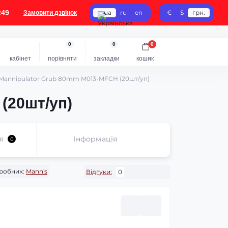
249
ua
ru
en
€
$
грн.
Замовити дзвінок
0
0
0
кабінет
порівняти
закладки
кошик
 Mannipulator Grub 80mm M013-MFCH (20шт/уп)
(20шт/уп)
я
Iнформація
0
робник:
Mann's
Відгуки:
0