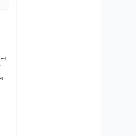
сті
н
на