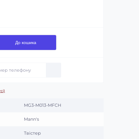
До кошика
сі)
MG3-M013-MFCH
Mann's
Твістер