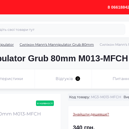
8 0661884
ipulator
Силікон Mann's Mannipulator Grub 80mm
Силікон Mann's
pulator Grub 80mm M013-MFCH 
ктеристики
Відгуків
Питанн
0
Код товару:
MG3-M013-MFCH
Ви
в наявності
Знайшли дешевше?
340 грн.