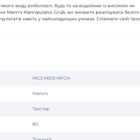
-якого виду риболовлі, будь то на водоймах із високою чи
 Mann's Mannipulator Grub, ви зможете реалізувати безліч
зультатів навіть у найскладніших умовах. Спіймати свій тр
MG3-M013-MFCH
Mann's
Твістер
80
Тонучий