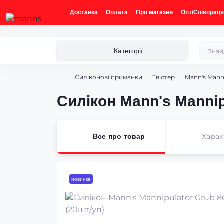
Доставка
Оплата
Про магазин
Опт/Співпраця
Категорії
Силіконові приманки
Твістер
Mann's Mann
Силікон Mann's Manni
Хара
Все про товар
новинка