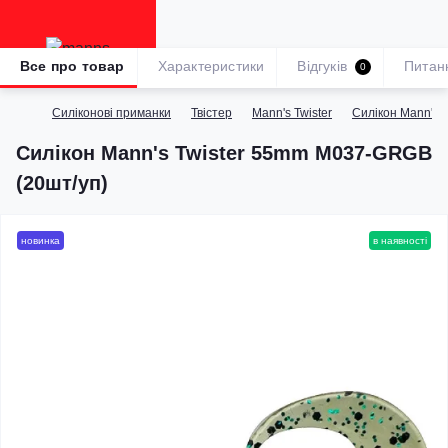
Все про товар
Характеристики
Відгуків
Питан
0
Силіконові приманки
Твістер
Mann's Twister
Силікон Mann's 
Силікон Mann's Twister 55mm M037-GRGB
(20шт/уп)
новинка
в наявності