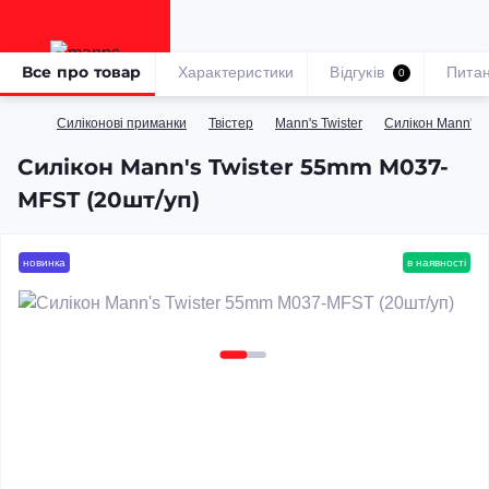
Все про товар
Характеристики
Відгуків
Пита
0
Силіконові приманки
Твістер
Mann's Twister
Силікон Mann's 
Силікон Mann's Twister 55mm M037-
MFST (20шт/уп)
новинка
в наявності