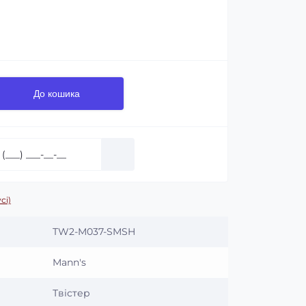
До кошика
сі)
TW2-M037-SMSH
Mann's
Твістер