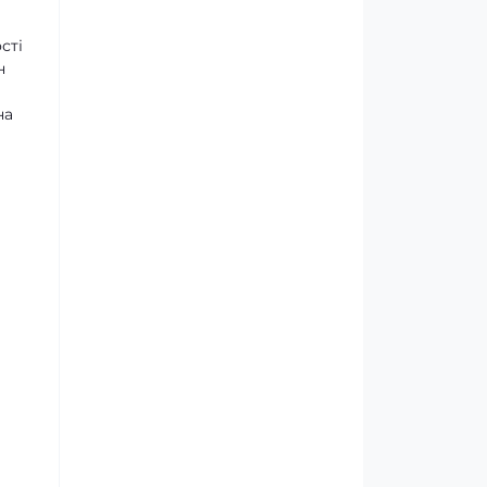
сті
н
на