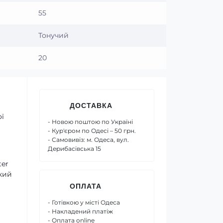
55
Тонучий
20
ДОСТАВКА
ї
- Новою поштою по Україні
- Кур'єром по Одесі – 50 грн.
- Самовивіз: м. Одеса, вул.
Дерибасівська 15
ter
кий
ОПЛАТА
- Готівкою у місті Одеса
- Накладений платіж
- Оплата online