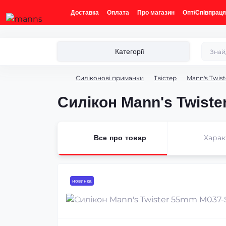
Доставка
Оплата
Про магазин
Опт/Співпраця
Категорії
Силіконові приманки
Твістер
Mann's Twist
Силікон Mann's Twist
Хара
Все про товар
новинка