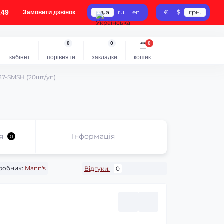
249
ua
ru
en
€
$
грн.
Замовити дзвінок
0
0
0
кабінет
порівняти
закладки
кошик
37-SMSH (20шт/уп)
я
Iнформація
0
робник:
Mann's
Відгуки:
0