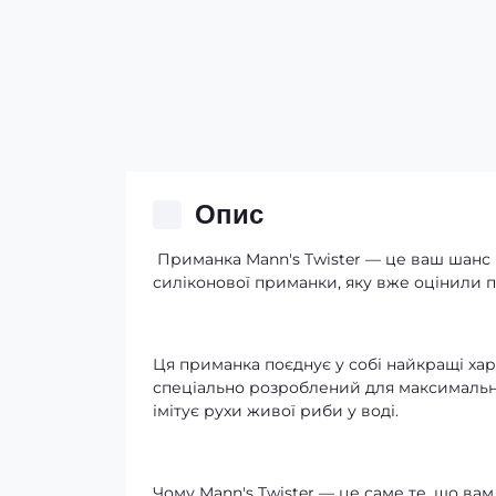
Опис
Приманка Mann's Twister — це ваш шанс 
силіконової приманки, яку вже оцінили 
Ця приманка поєднує у собі найкращі хар
спеціально розроблений для максимально
імітує рухи живої риби у воді.
Чому Mann's Twister — це саме те, що вам