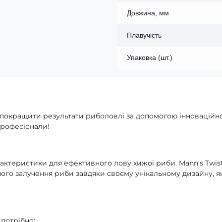
Довжина, мм
Плавучість
Упаковка (шт.)
покращити результати риболовлі за допомогою інноваційно
професіонали!
актеристики для ефективного лову хижої риби. Mann's Twis
го залучення риби завдяки своєму унікальному дизайну, я
 потрібно: