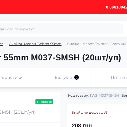
8 0661884
er
Силікон Mann's Twister 55mm
Силікон Mann's Twister 55mm M0
er 55mm M037-SMSH (20шт/уп)
ктеристики
Відгуків
Питанн
0
Код товару:
TW2-M037-SMSH
Ви
в наявності
Знайшли дешевше?
208 грн.