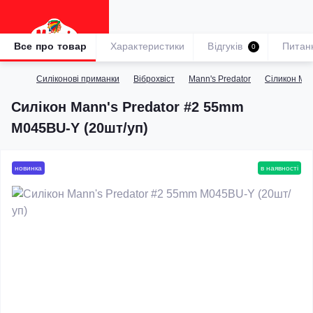
Все про товар
Характеристики
Відгуків
Питан
0
Силіконові приманки
Віброхвіст
Mann's Predator
Сіликон­ Ma
Силікон Mann's Predator #2 55mm
M045BU-Y (20шт/уп)
новинка
в наявності