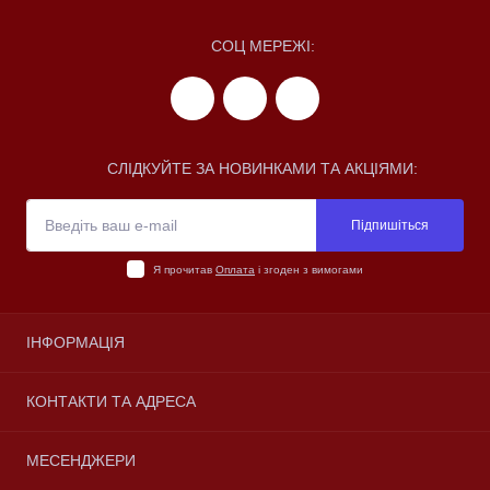
СОЦ МЕРЕЖІ:
СЛІДКУЙТЕ ЗА НОВИНКАМИ ТА АКЦІЯМИ:
Підпишіться
Я прочитав
Оплата
і згоден з вимогами
ІНФОРМАЦІЯ
Про магазин
КОНТАКТИ ТА АДРЕСА
Доставка
Оплата
м. Одеса
МЕСЕНДЖЕРИ
Умови угоди
igorzhelenkov@gmail.com