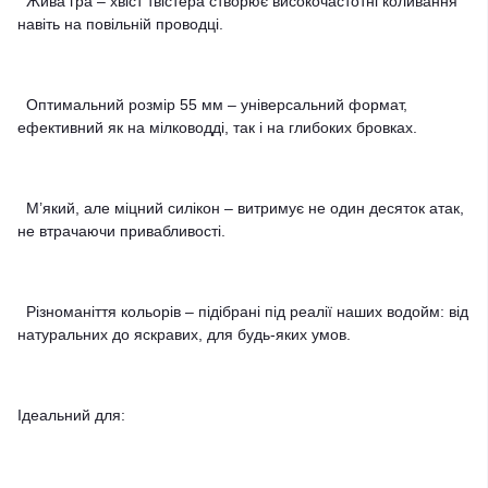
Жива гра – хвіст твістера створює високочастотні коливання
навіть на повільній проводці.
Оптимальний розмір 55 мм – універсальний формат,
ефективний як на мілководді, так і на глибоких бровках.
М’який, але міцний силікон – витримує не один десяток атак,
не втрачаючи привабливості.
Різноманіття кольорів – підібрані під реалії наших водойм: від
натуральних до яскравих, для будь-яких умов.
Ідеальний для: