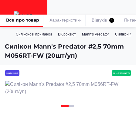
Все про товар
Характеристики
Відгуків
Пита
0
Силіконові приманки
Віброхвіст
Mann's Predator
Силікон­ Ma
Силікон Mann's Predator #2,5 70mm
M056RT-FW (20шт/уп)
новинка
в наявності