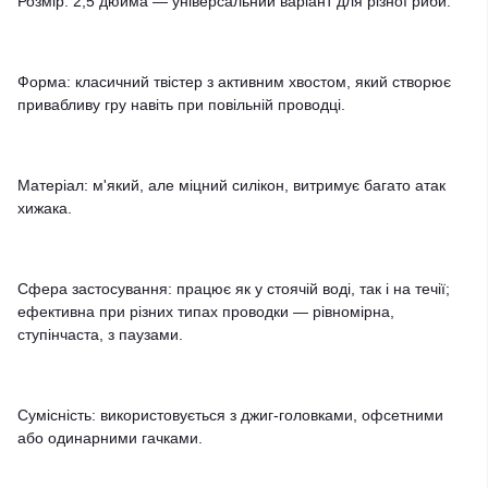
Розмір: 2,5 дюйма — універсальний варіант для різної риби.
Форма: класичний твістер з активним хвостом, який створює
привабливу гру навіть при повільній проводці.
Матеріал: м'який, але міцний силікон, витримує багато атак
хижака.
Сфера застосування: працює як у стоячій воді, так і на течії;
ефективна при різних типах проводки — рівномірна,
ступінчаста, з паузами.
Сумісність: використовується з джиг-головками, офсетними
або одинарними гачками.