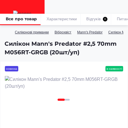
Все про товар
Характеристики
Відгуків
Пита
0
Силіконові приманки
Віброхвіст
Mann's Predator
Силікон­ Ma
Силікон Mann's Predator #2,5 70mm
M056RT-GRGB (20шт/уп)
новинка
в наявності