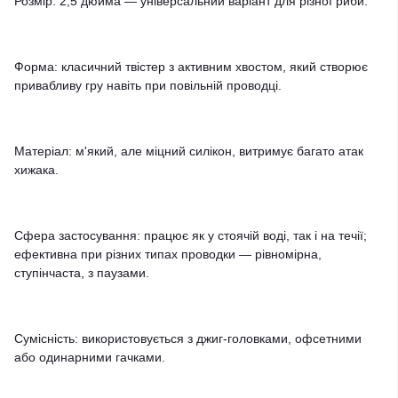
Розмір: 2,5 дюйма — універсальний варіант для різної риби.
Форма: класичний твістер з активним хвостом, який створює
привабливу гру навіть при повільній проводці.
Матеріал: м'який, але міцний силікон, витримує багато атак
хижака.
Сфера застосування: працює як у стоячій воді, так і на течії;
ефективна при різних типах проводки — рівномірна,
ступінчаста, з паузами.
Сумісність: використовується з джиг-головками, офсетними
або одинарними гачками.