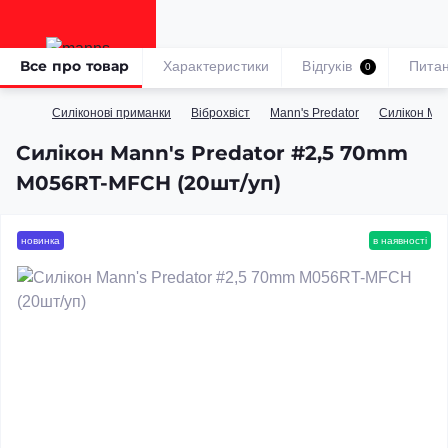
Все про товар
Характеристики
Відгуків
Пита
0
Силіконові приманки
Віброхвіст
Mann's Predator
Силікон­ Ma
Силікон Mann's Predator #2,5 70mm
M056RT-MFCH (20шт/уп)
новинка
в наявності