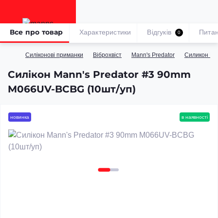
Все про товар
Характеристики
Відгуків
Пита
0
Силіконові приманки
Віброхвіст
Mann's Predator
Силикон­ Ma
Силікон Mann's Predator #3 90mm
M066UV-BCBG (10шт/уп)
новинка
в наявності