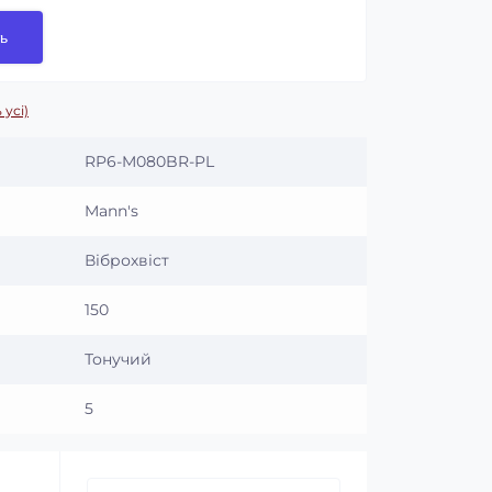
ь
 усі)
RP6-M080BR-PL
Mann's
Віброхвіст
150
Тонучий
5