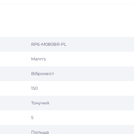
RP6-M080BR-PL
Mann's
Віброхвіст
150
Тонучий
5
Польща