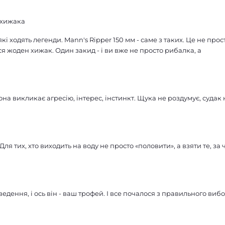
є хижака
які ходять легенди. Mann's Ripper 150 мм - саме з таких. Це не прос
ься жоден хижак. Один закид - і ви вже не просто рибалка, а
она викликає агресію, інтерес, інстинкт. Щука не роздумує, судак 
Для тих, хто виходить на воду не просто «половити», а взяти те, за
дення, і ось він - ваш трофей. І все почалося з правильного вибо