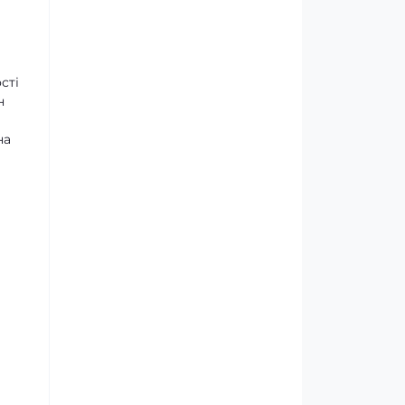
сті
н
на