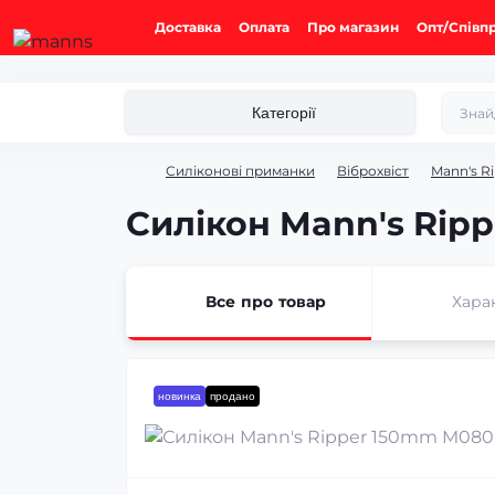
Доставка
Оплата
Про магазин
Опт/Співп
Категорії
Силіконові приманки
Віброхвіст
Mann's R
Силікон Mann's Rip
Все про товар
Хара
новинка
продано