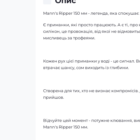
Опис
Mann's Ripper 150 мм - легенда, яка спокуша
Є приманки, які просто працюють. А є ті, про 
силікон, це провокація, від якої не відмовит
мисливець за трофеями.
Кожен рух цієї приманки у воді - це сигнал. В
втрачає шансу, сом виходить із глибини.
Створена для тих, хто не визнає компромісів. 
прийшов.
Відчуйте цей момент - потужне клювання, виве
Mann's Ripper 150 мм.