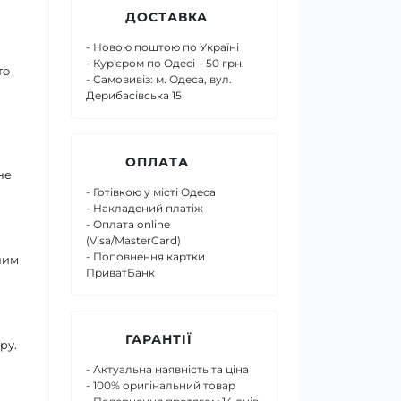
ДОСТАВКА
- Новою поштою по Україні
- Кур'єром по Одесі – 50 грн.
то
- Самовивіз: м. Одеса, вул.
Дерибасівська 15
ОПЛАТА
не
- Готівкою у місті Одеса
- Накладений платіж
- Оплата online
(Visa/MasterCard)
- Поповнення картки
 чим
ПриватБанк
ГАРАНТІЇ
ру.
- Актуальна наявність та ціна
- 100% оригінальний товар