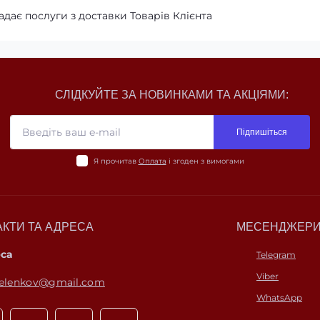
адає послуги з доставки Товарів Клієнта
СЛІДКУЙТЕ ЗА НОВИНКАМИ ТА АКЦІЯМИ:
Підпишіться
Я прочитав
Оплата
і згоден з вимогами
АКТИ ТА АДРЕСА
МЕСЕНДЖЕР
еса
Telegram
Viber
helenkov@gmail.com
WhatsApp