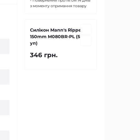
- Повернення протягом 14 днів
з моменту отримання товару
Силікон Mann's Ripper
150mm M080BR-PL (5шт/
уп)
346 грн.