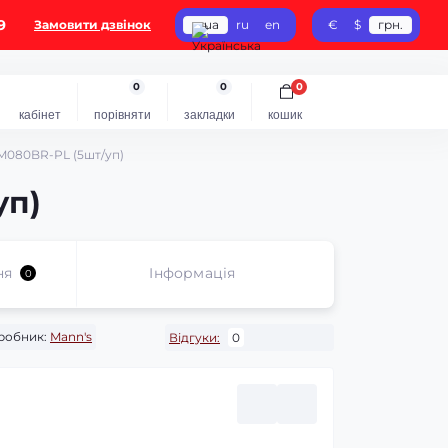
9
Замовити дзвінок
ua
ru
en
€
$
грн.
0
0
0
кабінет
порівняти
закладки
кошик
M080BR-PL (5шт/уп)
уп)
ня
Iнформація
0
робник:
Mann's
Відгуки:
0