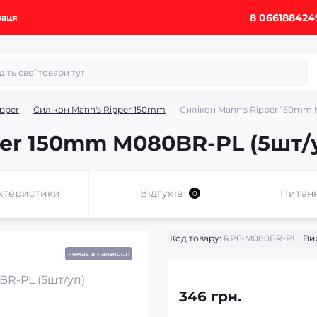
8 066188424
раця
ipper
Силікон­ Mann's Ripper 150mm
Силікон Mann's Ripper 150mm 
per 150mm M080BR-PL (5шт/
ктеристики
Відгуків
Питан
0
Код товару:
RP6-M080BR-PL
Ви
немає в наявності
346 грн.