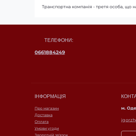
Транспортна компанія - третя особа, що н
ТЕЛЕФОНИ:
0661884249
ІНФОРМАЦІЯ
КОНТ
м. Од
Про магазин
Доставка
igorz
Оплата
Умови угоди
Зворотній зв'язок