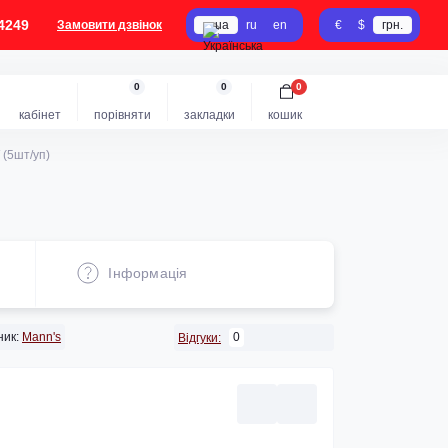
4249
Замовити дзвінок
ua
ru
en
€
$
грн.
0
0
0
кабінет
порівняти
закладки
кошик
(5шт/уп)
Iнформація
ик:
Mann's
0
Відгуки: