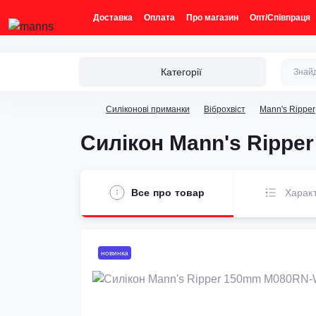
Доставка
Оплата
Про магазин
Опт/Співпраця
Категорії
Силіконові приманки
Віброхвіст
Mann's Ripper
Силікон Mann's Rippe
Все про товар
Харак
новинка