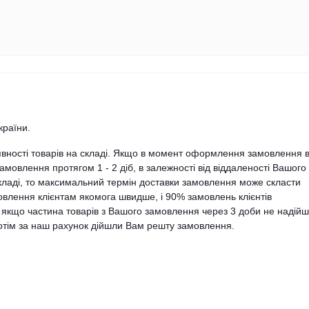
країни.
явності товарів на складі. Якщо в момент оформлення замовлення в
амовлення протягом 1 - 2 діб, в залежності від віддаленості Вашого
складі, то максимальний термін доставки замовлення може скласти
влення клієнтам якомога швидше, і 90% замовлень клієнтів
, якщо частина товарів з Вашого замовлення через 3 доби не надій
 потім за наш рахунок дійшли Вам решту замовлення.