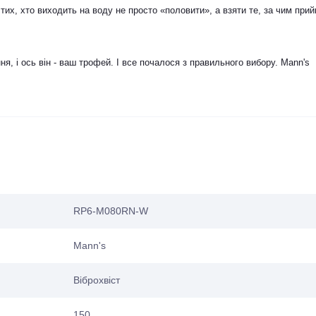
тих, хто виходить на воду не просто «половити», а взяти те, за чим при
я, і ось він - ваш трофей. І все почалося з правильного вибору. Mann's
RP6-M080RN-W
Mann's
Віброхвіст
150