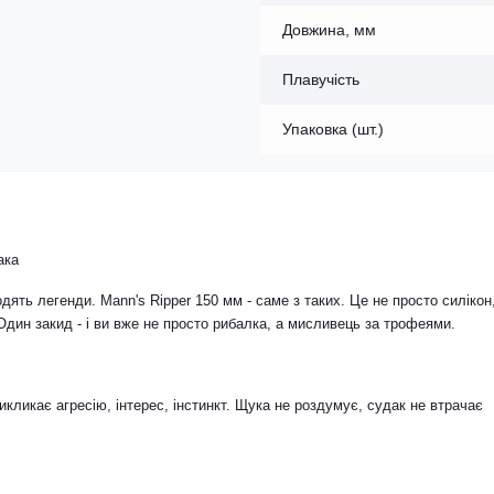
Довжина, мм
Плавучість
Упаковка (шт.)
ака
одять легенди. Mann's Ripper 150 мм - саме з таких. Це не просто силікон
 Один закид - і ви вже не просто рибалка, а мисливець за трофеями.
викликає агресію, інтерес, інстинкт. Щука не роздумує, судак не втрачає