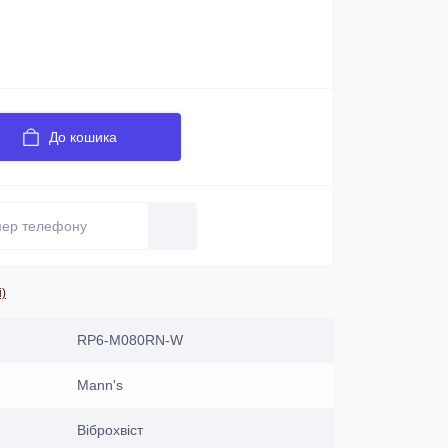
До кошика
і)
RP6-M080RN-W
Mann's
Віброхвіст