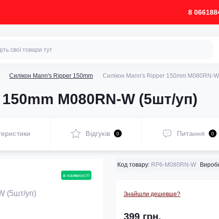
8 066188
Силікон­ Mann's Ripper 150mm
Силікон Mann's Ripper 150mm M080RN-W 
r 150mm M080RN-W (5шт/уп)
теристики
Відгуків
Питання
0
0
Код товару:
RP6-M080RN-W
Виробн
в наявності
Знайшли дешевше?
399 грн.