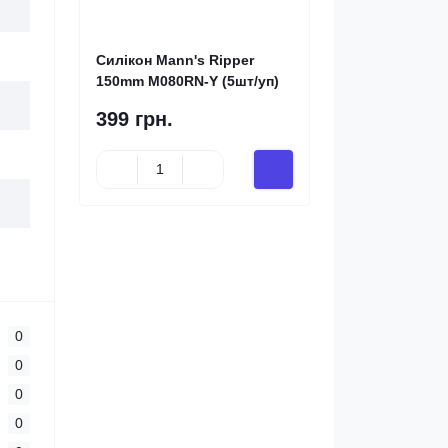
Силікон Mann's Ripper
150mm M080RN-Y (5шт/уп)
399 грн.
0
0
0
0