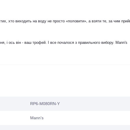
тих, хто виходить на воду не просто «половити», а взяти те, за чим при
я, і ось він - ваш трофей. І все почалося з правильного вибору. Mann's
RP6-M080RN-Y
Mann's