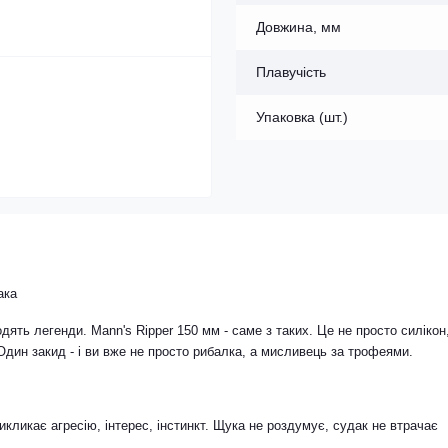
Довжина, мм
Плавучість
Упаковка (шт.)
ака
одять легенди. Mann's Ripper 150 мм - саме з таких. Це не просто силікон
 Один закид - і ви вже не просто рибалка, а мисливець за трофеями.
викликає агресію, інтерес, інстинкт. Щука не роздумує, судак не втрачає