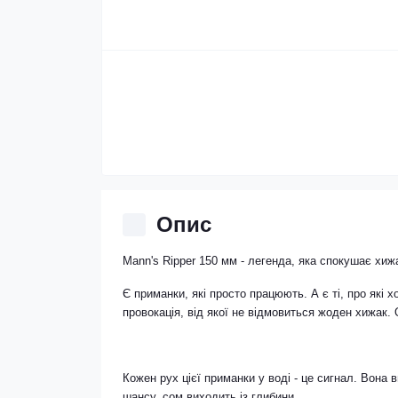
Опис
Mann's Ripper 150 мм - легенда, яка спокушає хиж
Є приманки, які просто працюють. А є ті, про які х
провокація, від якої не відмовиться жоден хижак.
Кожен рух цієї приманки у воді - це сигнал. Вона 
шансу, сом виходить із глибини.