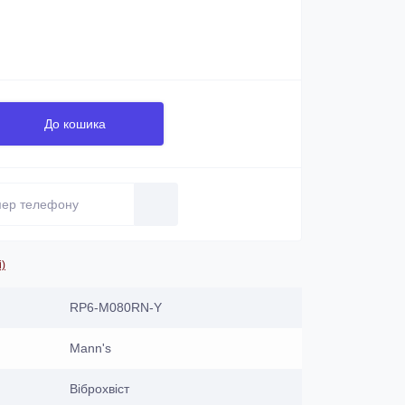
До кошика
і)
RP6-M080RN-Y
Mann's
Віброхвіст