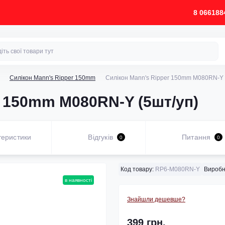
8 066188
Силікон­ Mann's Ripper 150mm
Силікон Mann's Ripper 150mm M080RN-Y 
r 150mm M080RN-Y (5шт/уп)
теристики
Відгуків
Питання
0
0
Код товару:
RP6-M080RN-Y
Виробн
в наявності
Знайшли дешевше?
399 грн.