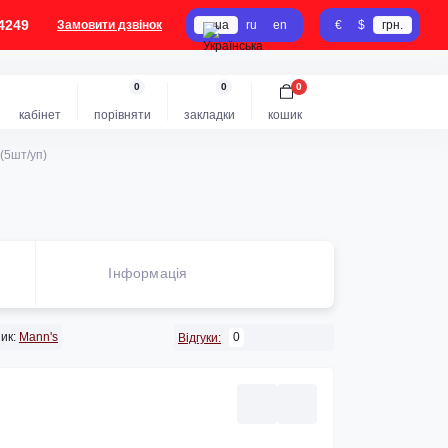
4249
Замовити дзвінок
ua
ru
en
€
$
грн.
0
0
0
кабінет
порівняти
закладки
кошик
(5шт/уп)
Iнформація
ик:
Mann's
0
Відгуки: