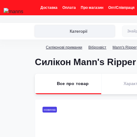
Доставка
Оплата
Про магазин
Опт/Співпраця
Категорії
Силіконові приманки
Віброхвіст
Mann's Ripper
Силікон Mann's Rippe
Все про товар
Харак
новинка