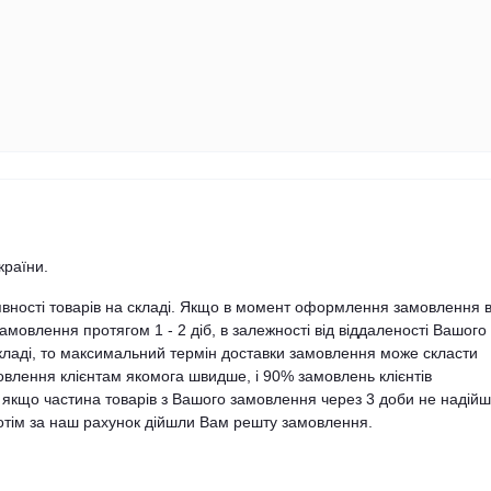
країни.
явності товарів на складі. Якщо в момент оформлення замовлення в
амовлення протягом 1 - 2 діб, в залежності від віддаленості Вашого
складі, то максимальний термін доставки замовлення може скласти
влення клієнтам якомога швидше, і 90% замовлень клієнтів
, якщо частина товарів з Вашого замовлення через 3 доби не надій
 потім за наш рахунок дійшли Вам решту замовлення.